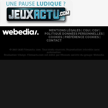
MENTIONS LÉGALES
|
CGU
|
CGV
|
POLITIQUE DONNÉES PERSONNELLES
|
COOKIES
|
PRÉFÉRENCE COOKIES
|
CONTACT
© 2007-2026 Filmsactu .com. Tous droits réservés. Reproduction interdite sans
autorisation.
Réalisation Vitalyn
. Filmsactu
.com est édité par Mixicom, société du groupe Webedia.