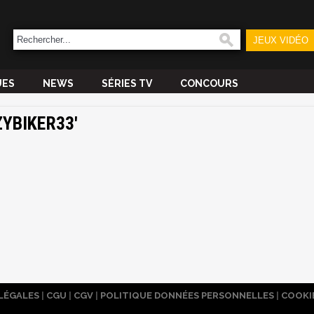
JEUX VIDÉO
UES
NEWS
SÉRIES TV
CONCOURS
ZYBIKER33'
LÉGALES
|
CGU
|
CGV
|
POLITIQUE DONNÉES PERSONNELLES
|
COOKI