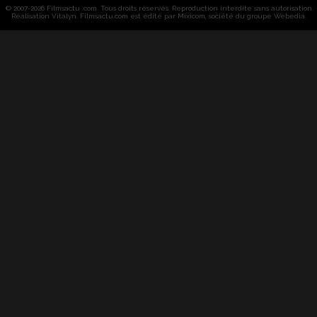
© 2007-2026 Filmsactu .com. Tous droits réservés. Reproduction interdite sans autorisation.
Réalisation Vitalyn
. Filmsactu
.com est édité par Mixicom, société du groupe Webedia.