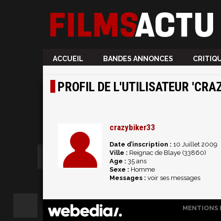
ACCUEIL
BANDES ANNONCES
CRITIQ
PROFIL DE L'UTILISATEUR 'CRA
crazybiker33
Date d’inscription :
10 Juillet 2009
Ville :
Reignac de Blaye (33860)
Age :
35 ans
Sexe :
Homme
Messages :
voir ses messages
MENTIONS 