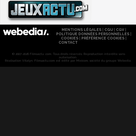
MENTIONS LÉGALES
|
CGU
|
CGV
|
POLITIQUE DONNÉES PERSONNELLES
|
COOKIES
|
PRÉFÉRENCE COOKIES
|
CONTACT
© 2007-2026 Filmsactu .com. Tous droits réservés. Reproduction interdite sans
autorisation.
Réalisation Vitalyn
. Filmsactu
.com est édité par Mixicom, société du groupe Webedia.