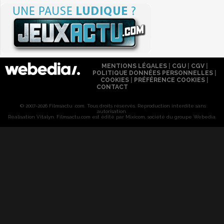
MENTIONS LÉGALES
|
CGU
|
CGV
|
POLITIQUE DONNÉES PERSONNELLES
|
COOKIES
|
PRÉFÉRENCE COOKIES
|
CONTACT
© 2007-2026 Filmsactu .com. Tous droits réservés. Reproduction interdite sans
autorisation.
Réalisation Vitalyn
. Filmsactu
.com est édité par Mixicom, société du groupe Webedia.