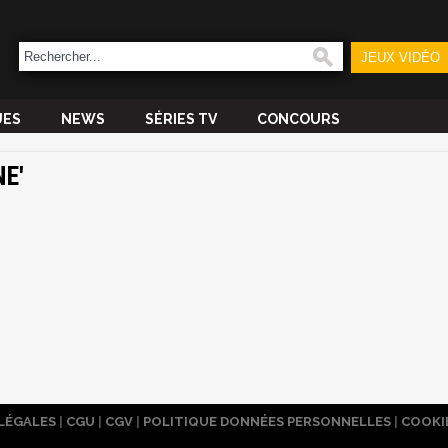
JEUX VIDÉO
UES
NEWS
SÉRIES TV
CONCOURS
NE'
LÉGALES
|
CGU
|
CGV
|
POLITIQUE DONNÉES PERSONNELLES
|
COOKI