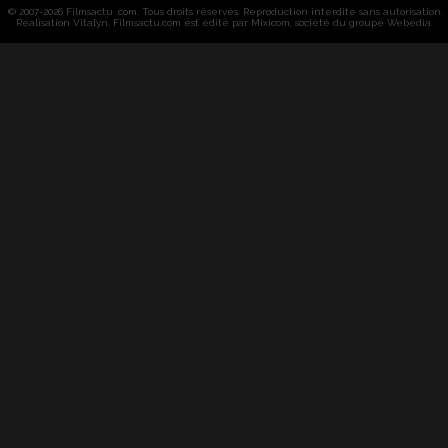
© 2007-2026 Filmsactu .com. Tous droits réservés. Reproduction interdite sans autorisation.
Réalisation Vitalyn
. Filmsactu
.com est édité par Mixicom, société du groupe Webedia.