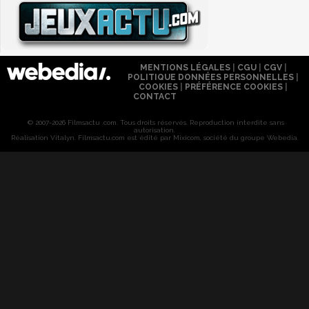
MENTIONS LÉGALES
|
CGU
|
CGV
|
POLITIQUE DONNÉES PERSONNELLES
|
COOKIES
|
PRÉFÉRENCE COOKIES
|
CONTACT
© 2007-2026 Filmsactu .com. Tous droits réservés. Reproduction interdite sans
autorisation.
Réalisation Vitalyn
. Filmsactu
.com est édité par Mixicom, société du groupe Webedia.