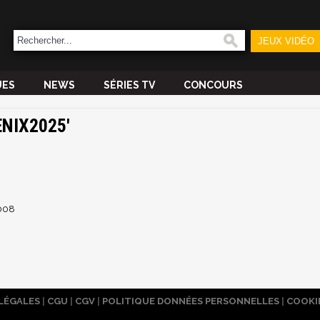
JEUX VIDÉO
UES
NEWS
SÉRIES TV
CONCOURS
ENIX2025'
008
LÉGALES
|
CGU
|
CGV
|
POLITIQUE DONNÉES PERSONNELLES
|
COOKI