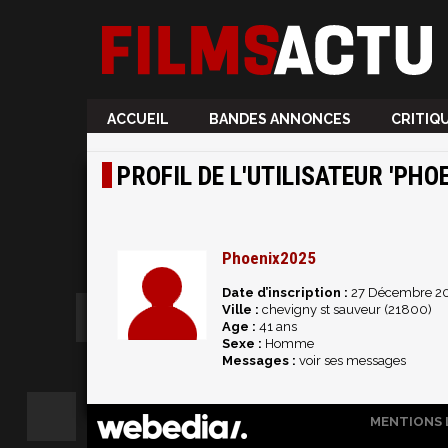
ACCUEIL
BANDES ANNONCES
CRITIQ
PROFIL DE L'UTILISATEUR 'PHO
Phoenix2025
Date d’inscription :
27 Décembre 2
Ville :
chevigny st sauveur (21800)
Age :
41 ans
Sexe :
Homme
Messages :
voir ses messages
MENTIONS 