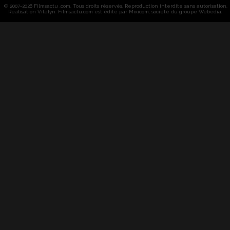
© 2007-2026 Filmsactu .com. Tous droits réservés. Reproduction interdite sans autorisation.
Réalisation Vitalyn
. Filmsactu
.com est édité par Mixicom, société du groupe Webedia.