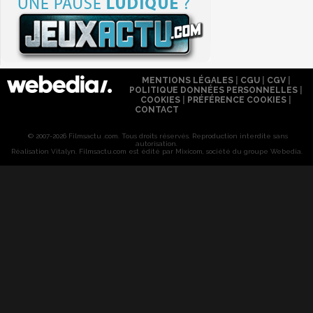
MENTIONS LÉGALES
|
CGU
|
CGV
|
POLITIQUE DONNÉES PERSONNELLES
|
COOKIES
|
PRÉFÉRENCE COOKIES
|
CONTACT
© 2007-2026 Filmsactu .com. Tous droits réservés. Reproduction interdite sans
autorisation.
Réalisation Vitalyn
. Filmsactu
.com est édité par Mixicom, société du groupe Webedia.