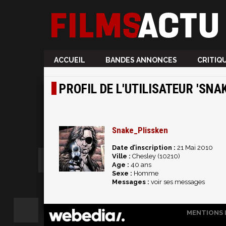
ACCUEIL
BANDES ANNONCES
CRITIQ
PROFIL DE L'UTILISATEUR 'SNA
Snake_Plissken
Date d’inscription :
21 Mai 2010
Ville :
Chesley (10210)
Age :
40 ans
Sexe :
Homme
Messages :
voir ses messages
MENTIONS 