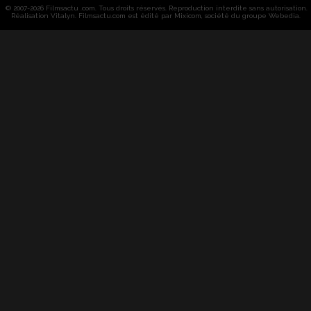
© 2007-2026 Filmsactu .com. Tous droits réservés. Reproduction interdite sans autorisation.
Réalisation Vitalyn
. Filmsactu
.com est édité par Mixicom, société du groupe Webedia.