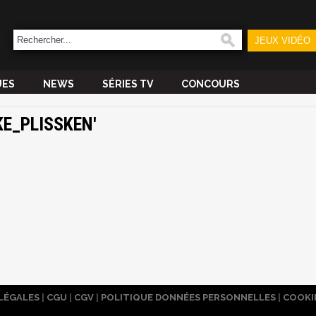
JEUX VIDÉO
UES
NEWS
SÉRIES TV
CONCOURS
KE_PLISSKEN'
LÉGALES
|
CGU
|
CGV
|
POLITIQUE DONNÉES PERSONNELLES
|
COOKI