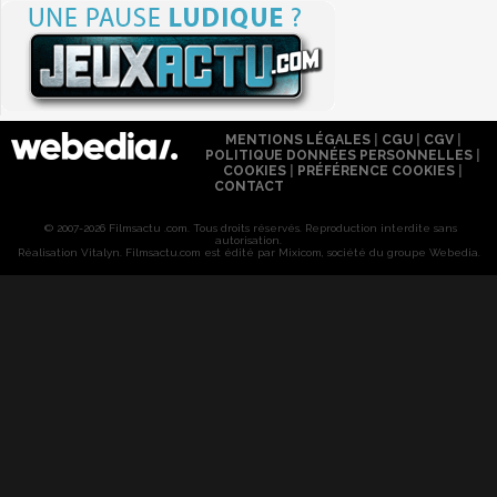
MENTIONS LÉGALES
|
CGU
|
CGV
|
POLITIQUE DONNÉES PERSONNELLES
|
COOKIES
|
PRÉFÉRENCE COOKIES
|
CONTACT
© 2007-2026 Filmsactu .com. Tous droits réservés. Reproduction interdite sans
autorisation.
Réalisation Vitalyn
. Filmsactu
.com est édité par Mixicom, société du groupe Webedia.