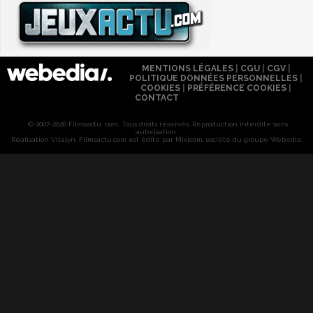
MENTIONS LÉGALES
|
CGU
|
CGV
|
POLITIQUE DONNÉES PERSONNELLES
|
COOKIES
|
PRÉFÉRENCE COOKIES
|
CONTACT
© 2007-2026 Filmsactu .com. Tous droits réservés. Reproduction interdite sans
autorisation.
Réalisation Vitalyn
. Filmsactu
.com est édité par Mixicom, société du groupe Webedia.