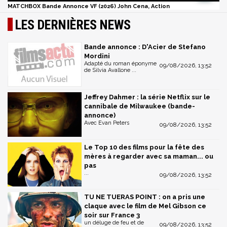
MATCHBOX Bande Annonce VF (2026) John Cena, Action
LES DERNIÈRES NEWS
Bande annonce : D'Acier de Stefano
Mordini
Adapté du roman éponyme
09/08/2026, 13:52
de Silvia Avallone ...
Jeffrey Dahmer : la série Netflix sur le
cannibale de Milwaukee (bande-
annonce)
Avec Evan Peters
09/08/2026, 13:52
Le Top 10 des films pour la fête des
mères à regarder avec sa maman... ou
pas
...
09/08/2026, 13:52
TU NE TUERAS POINT : on a pris une
claque avec le film de Mel Gibson ce
soir sur France 3
un déluge de feu et de
09/08/2026, 13:52