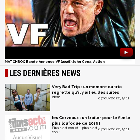
►
MATCHBOX Bande Annonce VF (2026) John Cena, Action
LES DERNIÈRES NEWS
Very Bad Trip : un membre du trio
regrette qu'il y ait eu des suites
Idem
07/08/2026, 15:11
les Cerveaux : un trailer pour le film le
plus loufoque de 2016 !
Plus c'est con et... plus c'est
07/08/2026, 15:11
con !