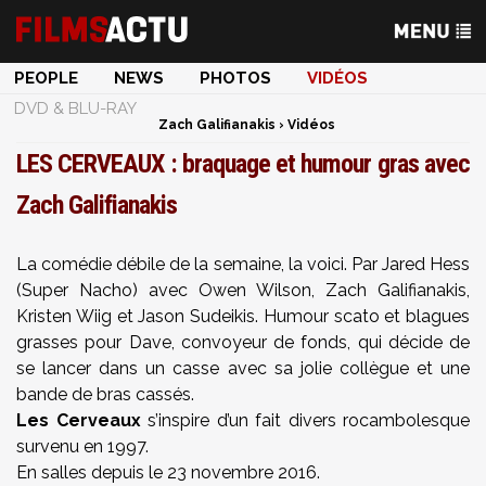
PEOPLE
NEWS
PHOTOS
VIDÉOS
DVD & BLU-RAY
Zach Galifianakis
›
Vidéos
LES CERVEAUX : braquage et humour gras avec
Zach Galifianakis
La comédie débile de la semaine, la voici. Par Jared Hess
(Super Nacho) avec Owen Wilson, Zach Galifianakis,
Kristen Wiig et Jason Sudeikis. Humour scato et blagues
grasses pour Dave, convoyeur de fonds, qui décide de
se lancer dans un casse avec sa jolie collègue et une
bande de bras cassés.
Les Cerveaux
s’inspire d’un fait divers rocambolesque
survenu en 1997.
En salles depuis le 23 novembre 2016.