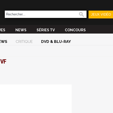
JEUX VIDÉO
UES
NEWS
SÉRIES TV
CONCOURS
EWS
CRITIQUE
DVD & BLU-RAY
 VF