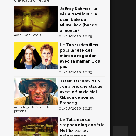
Une adaptaion réussie ?
Jeffrey Dahmer : la
série Netflix sur le
cannibale de
Milwaukee (bande-
annonce)
Avec Evan Peters
06/08/2026, 20:29
Le Top 10 des films
pour la fête des
mères à regarder
avec sa maman... ou
pas
...
06/08/2026, 20:29
TU NE TUERAS POINT
: on a pris une claque
avec le film de Mel
Gibson ce soir sur
France 3
un déluge de feu et de
06/08/2026, 20:29
plombs
Le Talisman de
Stephen King en série
Netflix par les
créateurs de