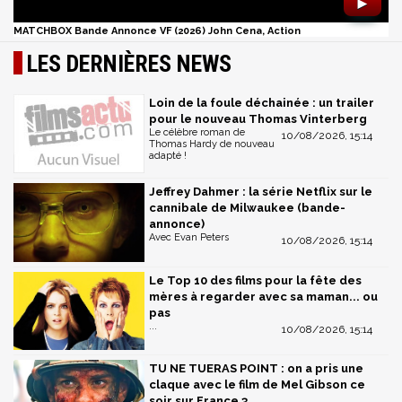
►
MATCHBOX Bande Annonce VF (2026) John Cena, Action
LES DERNIÈRES NEWS
Loin de la foule déchainée : un trailer
pour le nouveau Thomas Vinterberg
Le célèbre roman de
10/08/2026, 15:14
Thomas Hardy de nouveau
adapté !
Jeffrey Dahmer : la série Netflix sur le
cannibale de Milwaukee (bande-
annonce)
Avec Evan Peters
10/08/2026, 15:14
Le Top 10 des films pour la fête des
mères à regarder avec sa maman... ou
pas
...
10/08/2026, 15:14
TU NE TUERAS POINT : on a pris une
claque avec le film de Mel Gibson ce
soir sur France 3