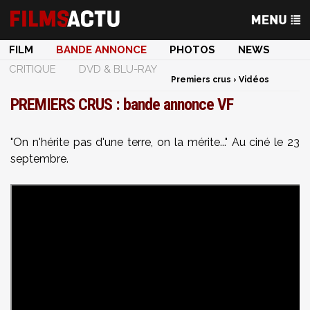
FILM
BANDE ANNONCE
PHOTOS
NEWS
CRITIQUE
DVD & BLU-RAY
Premiers crus
›
Vidéos
PREMIERS CRUS : bande annonce VF
"On n'hérite pas d'une terre, on la mérite..." Au ciné le 23
septembre.