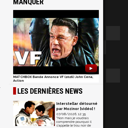
MANQUER
►
MATCHBOX Bande Annonce VF (2026) John Cena,
Action
r
LES DERNIÈRES NEWS
Interstellar détourné
par Mozinor [vidéo] !
07/08/2026, 12:35
"Non mais je voudrais
comprendre pourquoi il
s'appelle le trou noir de