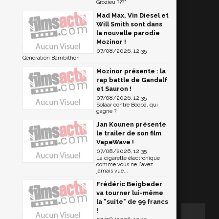
Grozieu ???"
Mad Max, Vin Diesel et
Will Smith sont dans
la nouvelle parodie
Mozinor !
07/08/2026, 12:35
Génération Bambithon
Mozinor présente : la
rap battle de Gandalf
et Sauron !
07/08/2026, 12:35
Solaar contre Booba, qui
gagne ?
Jan Kounen présente
le trailer de son film
VapeWave !
07/08/2026, 12:35
La cigarette électronique
comme vous ne l'avez
jamais vue...
Frédéric Beigbeder
va tourner lui-même
la "suite" de 99 francs
!