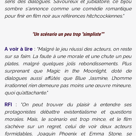
sens des dialogues. Savoureux et jubilatoire, ce bijou
sombre s'annonce comme une comédie romantique
pour finir en film noir aux références hitchcockiennes."
"Un scénario un peu trop "simpliste""
A voir à lire
:
"Malgré le jeu réussi des acteurs, on reste
sur sa faim. La faute à une morale et une chute un peu
plates, malgré quelques jolis rebondissements. Plus
surprenant que Magic in the Moonlight, doté de
dialogues aussi affûtés que Blue Jasmine, L’homme
irrationnel n’en demeure pas moins une œuvre mineure,
quoi qu’attachante."
RFI
:
"On peut trouver du plaisir à entendre ses
protagonistes débattre existentialisme et questions
morales. Mais, le scénario est trop mince, et le film
s’achève sur un regret, celui de voir deux acteurs
formidables, Joaquin Phoenix et Emma Stone, se