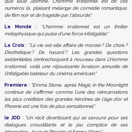
que Blue Jasmine, L'homme irrationnel est de ces
numéros là, plaisant mélange de comédie romantique,
de film noir et de tragédie par l'absurde."
Le Monde
:
"L'homme irrationnel est un thriller
métaphysique qui pulse d'une force infatigable."
La Croix
:
"La vie est-elle affaire de morale ? De choix ?
D’esthétique ? De hasard ? Les grandes questions
existentielles s’entrechoquent à nouveau dans L’Homme
irrationnel, voilà une réjouissante livraison annuelle de
l’infatigable bateleur du cinéma américain."
Premiere
:
"Emma Stone, après Magic in the Moonlight
continue de s'affirmer comme l'une des réincarnations
les plus crédibles des grandes héroïnes de l'âge d'or et
Phoenix est une fois de plus sensationnel."
le JDD
:
"Un récit divertissant qui se savoure pour ses
dialogues croustillants et le jeu complice de ses
interprètes, Joaquin Phoenix et Emma Stone."