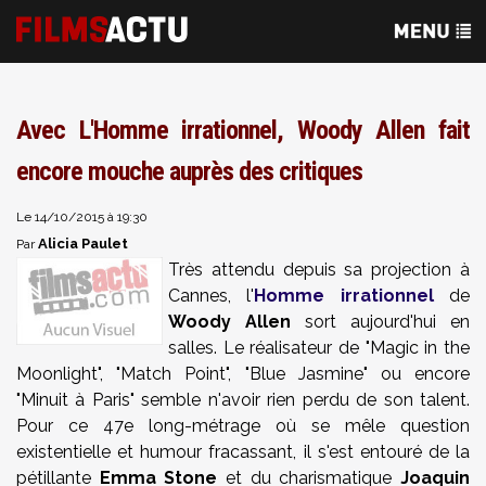
Avec L'Homme irrationnel, Woody Allen fait
encore mouche auprès des critiques
Le 14/10/2015 à 19:30
Alicia Paulet
Par
Très attendu depuis sa projection à
Cannes, l'
Homme irrationnel
de
Woody Allen
sort aujourd'hui en
salles. Le réalisateur de "Magic in the
Moonlight", "Match Point", "Blue Jasmine" ou encore
"Minuit à Paris" semble n'avoir rien perdu de son talent.
Pour ce 47e long-métrage où se mêle question
existentielle et humour fracassant, il s'est entouré de la
pétillante
Emma Stone
et du charismatique
Joaquin