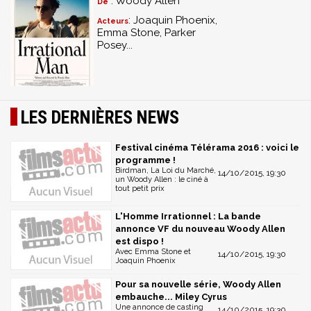
: Woody Allen
De
: Joaquin Phoenix,
Acteurs
Emma Stone, Parker
Posey...
LES DERNIÈRES NEWS
Festival cinéma Télérama 2016 : voici le
programme !
Birdman, La Loi du Marché,
14/10/2015, 19:30
un Woody Allen : le ciné à
tout petit prix
L'Homme Irrationnel : La bande
annonce VF du nouveau Woody Allen
est dispo !
Avec Emma Stone et
14/10/2015, 19:30
Joaquin Phoenix
Pour sa nouvelle série, Woody Allen
embauche... Miley Cyrus
Une annonce de casting
14/10/2015, 19:30