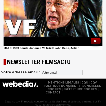
►
MATCHBOX Bande Annonce VF (2026) John Cena, Action
NEWSLETTER FILMSACTU
Votre adresse email :
MENTIONS LÉGALES
|
CGU
|
CGV
|
POLITIQUE DONNÉES PERSONNELLES
|
COOKIES
|
PRÉFÉRENCE COOKIES
|
CONTACT
Depuis 2007, FilmsActu couvre l'actualité des films et séries au cinéma, à la TV
et sur toutes les plateformes.