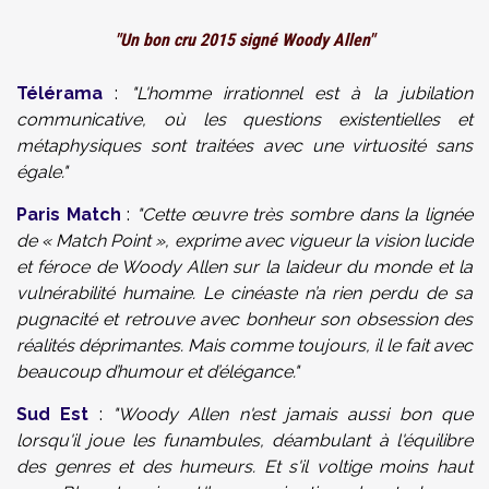
"Un bon cru 2015 signé Woody Allen"
Télérama
:
"L'homme irrationnel est à la jubilation
communicative, où les questions existentielles et
métaphysiques sont traitées avec une virtuosité sans
égale."
Paris Match
:
"Cette œuvre très sombre dans la lignée
de « Match Point », exprime avec vigueur la vision lucide
et féroce de Woody Allen sur la laideur du monde et la
vulnérabilité humaine. Le cinéaste n’a rien perdu de sa
pugnacité et retrouve avec bonheur son obsession des
réalités déprimantes. Mais comme toujours, il le fait avec
beaucoup d’humour et d’élégance."
Sud Est
:
"Woody Allen n'est jamais aussi bon que
lorsqu'il joue les funambules, déambulant à l'équilibre
des genres et des humeurs. Et s'il voltige moins haut