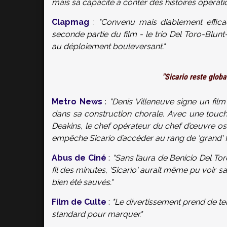
mais sa capacité à conter des histoires opératiq
Clapmag
:
"Convenu mais diablement effica
seconde partie du film - le trio Del Toro-Blun
au déploiement bouleversant."
"Sicario reste glob
Metro News
:
"Denis Villeneuve signe un film
dans sa construction chorale. Avec une touc
Deakins, le chef opérateur du chef d’œuvre osc
empêche Sicario d’accéder au rang de 'grand' fi
Abus de Ciné
:
"Sans l’aura de Benicio Del T
fil des minutes, 'Sicario' aurait même pu voir sa 
bien été sauvés."
Film de Culte
:
"Le divertissement prend de te
standard pour marquer."