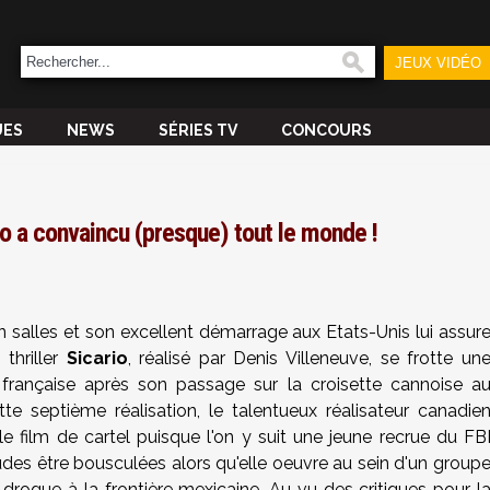
JEUX VIDÉO
UES
NEWS
SÉRIES TV
CONCOURS
io a convaincu (presque) tout le monde !
en salles et son excellent démarrage aux Etats-Unis lui assur
 thriller
Sicario
, réalisé par Denis Villeneuve, se frotte un
 française après son passage sur la croisette cannoise a
te septième réalisation, le talentueux réalisateur canadie
le film de cartel puisque l'on y suit une jeune recrue du FB
itudes être bousculées alors qu'elle oeuvre au sein d'un group
de drogue à la frontière mexicaine. Au vu des critiques pour l