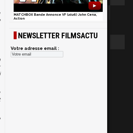
►
a
MATCHBOX Bande Annonce VF (2026) John Cena,
Action
e
NEWSLETTER FILMSACTU
Votre adresse email :
h
r
i
u
t
p