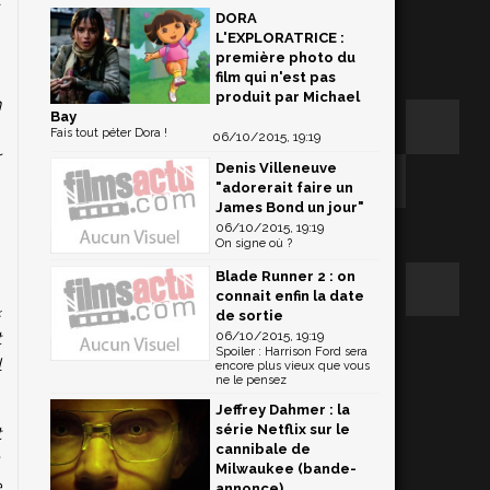
DORA
L'EXPLORATRICE :
première photo du
,
film qui n'est pas
produit par Michael
n
Bay
,
Fais tout péter Dora !
06/10/2015, 19:19
r
Denis Villeneuve
"adorerait faire un
James Bond un jour"
06/10/2015, 19:19
On signe où ?
Blade Runner 2 : on
,
connait enfin la date
«
de sortie
06/10/2015, 19:19
t
Spoiler : Harrison Ford sera
l
encore plus vieux que vous
ne le pensez
Jeffrey Dahmer : la
série Netflix sur le
t
cannibale de
,
Milwaukee (bande-
e
annonce)