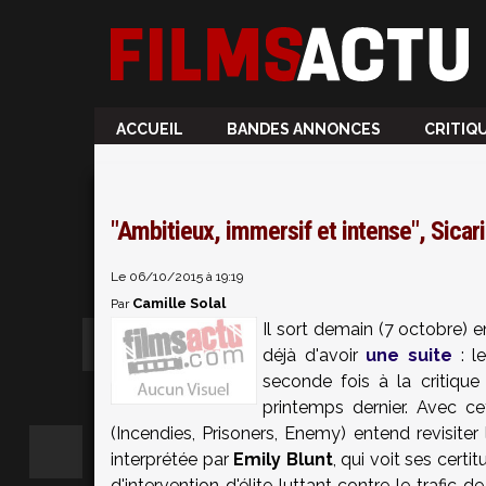
ACCUEIL
BANDES ANNONCES
CRITIQ
"Ambitieux, immersif et intense", Sicar
Le 06/10/2015 à 19:19
Camille Solal
Par
Il sort demain (7 octobre) 
déjà d'avoir
une suite
: le
seconde fois à la critique
printemps dernier. Avec cet
(Incendies, Prisoners, Enemy) entend revisiter 
interprétée par
Emily Blunt
, qui voit ses cert
d'intervention d'élite luttant contre le trafic 