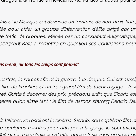
Unis et le Mexique est devenue un territoire de non-droit. Kate
ée pour aider un groupe d’intervention d’élite dirigé par u
le trafic de drogues. Menée par un consultant énigmatique
 obligeant Kate à remettre en question ses convictions pou
ans merci, où tous les coups sont permis"
es cartels, le narcotrafic et la guerre à la drogue. Qui est aussi
ilm de Frontière et un très grand film de tueur à gage – le 
ité. Quitte à décerner des prix, précisons enfin que Sicario es
nre qu’on aime tant : le film de narcos starring Benicio De
is Villeneuve respirent le cinéma. Sicario, son septième film e
de quelques minutes pour attraper à la gorge le spectateur
né dans une spirale sanglante, qui explose sous un soleil d