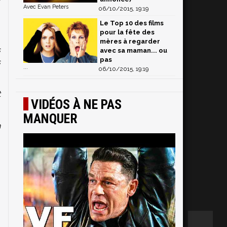
Avec Evan Peters
06/10/2015, 19:19
Le Top 10 des films
pour la fête des
mères à regarder
s
avec sa maman... ou
pas
s
...
06/10/2015, 19:19
t
VIDÉOS À NE PAS
MANQUER
n
,