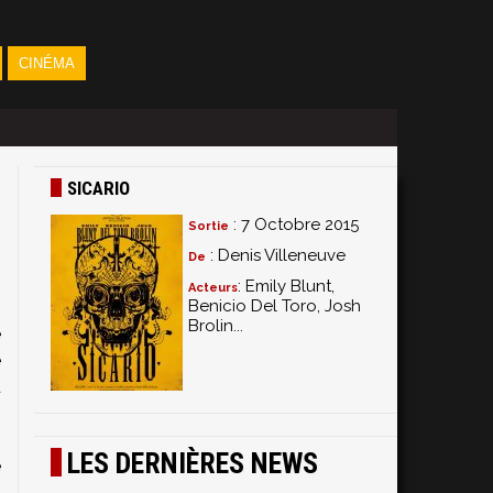
CINÉMA
SICARIO
: 7 Octobre 2015
Sortie
: Denis Villeneuve
De
: Emily Blunt,
Acteurs
Benicio Del Toro, Josh
Brolin...
e
e
u
n
I
LES DERNIÈRES NEWS
e
a