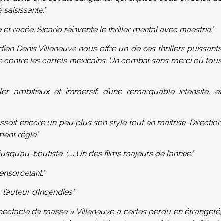
saisissante."
t racée, Sicario réinvente le thriller mental avec maestria."
ien Denis Villeneuve nous offre un de ces thrillers puissant
aine contre les cartels mexicains. Un combat sans merci où tou
ller ambitieux et immersif, d’une remarquable intensité, e
 assoit encore un peu plus son style tout en maîtrise. Directio
ment réglé."
 jusqu’au-boutiste. (...) Un des films majeurs de l’année."
ensorcelant."
 l’auteur d’Incendies."
pectacle de masse » Villeneuve a certes perdu en étrangeté