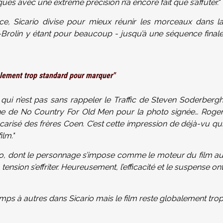
ues avec une extrême précision n’a encore fait que s’affûter."
ce, Sicario divise pour mieux réunir les morceaux dans l
t-Brolin y étant pour beaucoup - jusqu’à une séquence final
alement trop standard pour marquer"
 qui n’est pas sans rappeler le Traffic de Steven Soderberg
he de No Country For Old Men pour la photo signée… Roge
arisé des frères Coen. C’est cette impression de déjà-vu qu
lm."
oro, dont le personnage s’impose comme le moteur du film a
tension s’effriter. Heureusement, l’efficacité et le suspense on
mps à autres dans Sicario mais le film reste globalement tro