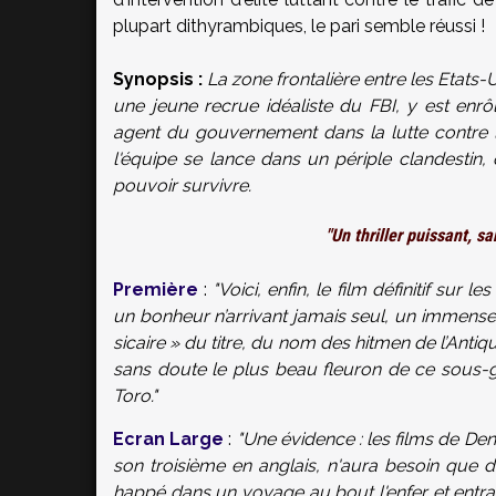
plupart dithyrambiques, le pari semble réussi !
Synopsis :
La zone frontalière entre les Etats-
une jeune recrue idéaliste du FBI, y est enrôl
agent du gouvernement dans la lutte contre 
l'équipe se lance dans un périple clandestin,
pouvoir survivre.
"Un thriller puissant, s
Première
:
"Voici, enfin, le film définitif sur l
un bonheur n’arrivant jamais seul, un immense f
sicaire » du titre, du nom des hitmen de l’Antiqu
sans doute le plus beau fleuron de ce sous-ge
Toro."
Ecran Large
:
"Une évidence : les films de Den
son troisième en anglais, n'aura besoin que 
happé dans un voyage au bout l'enfer et entraî