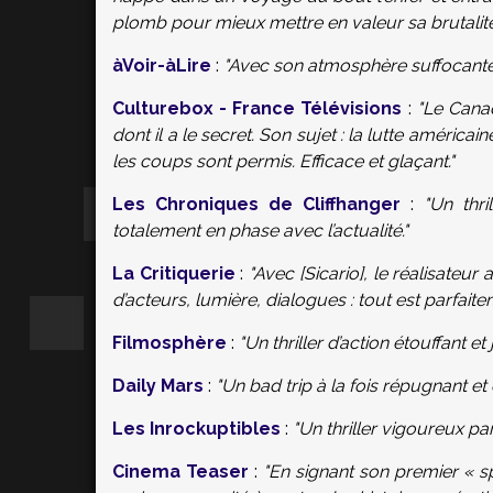
plomb pour mieux mettre en valeur sa brutalité 
àVoir-àLire
:
"Avec son atmosphère suffocante e
Culturebox - France Télévisions
:
"Le Canad
dont il a le secret. Son sujet : la lutte améric
les coups sont permis. Efficace et glaçant."
Les Chroniques de Cliffhanger
:
"Un thri
totalement en phase avec l’actualité."
La Critiquerie
:
"Avec [Sicario], le réalisateur
d’acteurs, lumière, dialogues : tout est parfaite
Filmosphère
:
"Un thriller d’action étouffant et
Daily Mars
:
"Un bad trip à la fois répugnant et 
Les Inrockuptibles
:
"Un thriller vigoureux par
Cinema Teaser
:
"En signant son premier « s