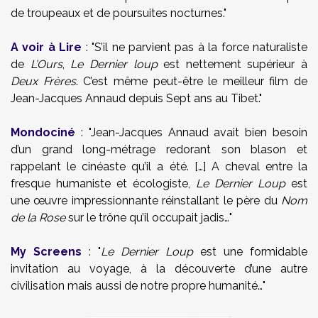
de troupeaux et de poursuites nocturnes."
A voir à Lire
: "S’il ne parvient pas à la force naturaliste
de
L’Ours
,
Le Dernier loup
est nettement supérieur à
Deux Frères
. C’est même peut-être le meilleur film de
Jean-Jacques Annaud depuis Sept ans au Tibet."
Mondociné
: "Jean-Jacques Annaud avait bien besoin
d’un grand long-métrage redorant son blason et
rappelant le cinéaste qu’il a été. […] A cheval entre la
fresque humaniste et écologiste,
Le Dernier Loup
est
une œuvre impressionnante réinstallant le père du
Nom
de la Rose
sur le trône qu’il occupait jadis…"
My Screens
: "
Le Dernier Loup
est une formidable
invitation au voyage, à la découverte d’une autre
civilisation mais aussi de notre propre humanité…"