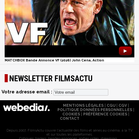
►
MATCHBOX Bande Annonce VF (2026) John Cena, Action
NEWSLETTER FILMSACTU
Votre adresse email :
MENTIONS LÉGALES
|
CGU
|
CGV
|
POLITIQUE DONNÉES PERSONNELLES
|
COOKIES
|
PRÉFÉRENCE COOKIES
|
CONTACT
Depuis 2007, FilmsActu couvre l'actualité des films et séries au cinéma, à la TV
et sur toutes les plateformes.
Critiques, trailers, bandes-annonces, sorties vidéo, streaming...