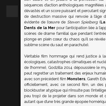
séquences d’action anthologiques magnifiées à 
dévastés et un score puissant et percutant si
de destruction massive qui renvoie à l’âge 
évidente de l’œuvre de
Steven Spielberg
(
La
Dents de la Mer
pour l’anticipation liée à l’ap
scènes de drame familial que pendant l'entré
plonge en plein cœur du chaos qu'il se révèle 
sublime scène du saut en parachute).
Véritable film hommage qui rend justice à l
écologiques, catastrophes climatiques et nucléa
de l’homme), Godzilla 2014 dépoussière le myt
peut regretter un traitement des enjeux humains
avec son précédent film
Monsters
, Gareth Edw
officiellement, avec ce second film, un des 
blockbuster atypique qui n’insulte pas l’intell
peu trop) de le projeter dans son monde et de
autant que d’une très grande épopée homériqu