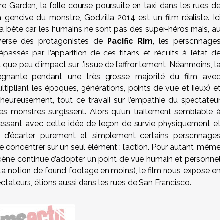
 Garden, la folle course poursuite en taxi dans les rues d
 gencive du monstre, Godzilla 2014 est un film réaliste. Ic
er la bête car les humains ne sont pas des super-héros mais, a
nverse des protagonistes de
Pacific Rim
, les personnage
assés par l’apparition de ces titans et réduits à l’état d
 que peu d’impact sur l’issue de l’affrontement. Néanmoins, l
régnante pendant une très grosse majorité du film ave
tipliant les époques, générations, points de vue et lieux) e
alheureusement, tout ce travail sur l’empathie du spectateu
es monstres surgissent. Alors qu’un traitement semblable 
ressant avec cette idée de leçon de survie physiquement e
e d’écarter purement et simplement certains personnage
se concentrer sur un seul élément : l’action. Pour autant, mêm
scène continue d’adopter un point de vue humain et personne
la notion de found footage en moins), le film nous expose e
tateurs, étions aussi dans les rues de San Francisco.