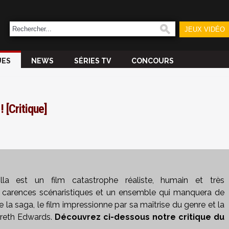
JEUX VIDÉO
UES
NEWS
SÉRIES TV
CONCOURS
! [Critique]
zilla est un film catastrophe réaliste, humain et très
s carences scénaristiques et un ensemble qui manquera de
e la saga, le film impressionne par sa maîtrise du genre et la
areth Edwards.
Découvrez ci-dessous notre critique du