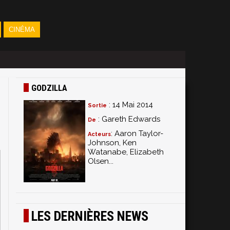
CINÉMA
GODZILLA
: 14 Mai 2014
Sortie
: Gareth Edwards
De
: Aaron Taylor-
Acteurs
Johnson, Ken
Watanabe, Elizabeth
Olsen...
LES DERNIÈRES NEWS