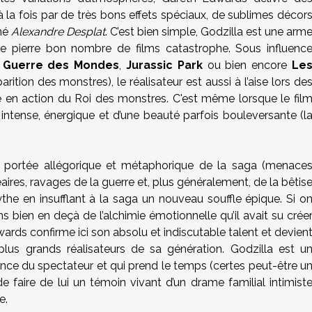
la fois par de très bons effets spéciaux, de sublimes décor
gné
Alexandre Desplat
. C’est bien simple, Godzilla est une arm
de pierre bon nombre de films catastrophe. Sous influenc
 Guerre des Mondes
,
Jurassic Park
ou bien encore
Le
parition des monstres), le réalisateur est aussi à l’aise lors de
e en action du Roi des monstres. C'est même lorsque le fil
intense, énergique et d’une beauté parfois bouleversante (l
a portée allégorique et métaphorique de la saga (menace
ires, ravages de la guerre et, plus généralement, de la bêtis
he en insufflant à la saga un nouveau souffle épique. Si o
 bien en deçà de l’alchimie émotionnelle qu’il avait su crée
ards confirme ici son absolu et indiscutable talent et devien
plus grands réalisateurs de sa génération. Godzilla est u
igence du spectateur et qui prend le temps (certes peut-être u
 faire de lui un témoin vivant d’un drame familial intimist
e.