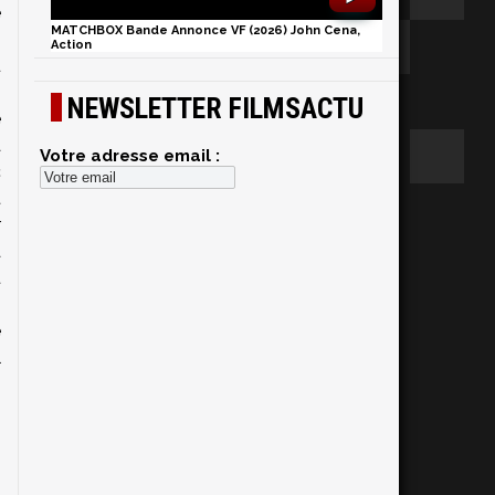
e
MATCHBOX Bande Annonce VF (2026) John Cena,
i
Action
u
s
NEWSLETTER FILMSACTU
e
a
Votre adresse email :
c
t
r
à
t
s
e
l
n