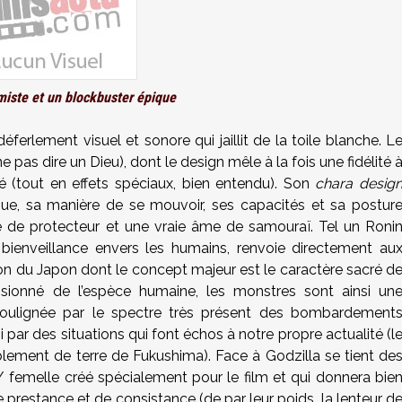
miste et un blockbuster épique
ferlement visuel et sonore qui jaillit de la toile blanche. L
pas dire un Dieu), dont le design mêle à la fois une fidélité 
té (tout en effets spéciaux, bien entendu). Son
chara desig
ue, sa manière de se mouvoir, ses capacités et sa postur
e de protecteur et une vraie âme de samouraï. Tel un Roni
 bienveillance envers les humains, renvoie directement au
ion du Japon dont le concept majeur est le caractère sacré d
nsionné de l’espèce humaine, les monstres sont ainsi un
oulignée par le spectre très présent des bombardement
 par des situations qui font échos à notre propre actualité (l
lement de terre de Fukushima). Face à Godzilla se tient de
 femelle créé spécialement pour le film et qui donnera bie
de prestance et de consistance (de par leur poids, la lenteur d