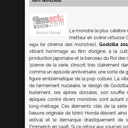
film Godzilla.
Le monstre le plus célèbre d
metteur en scène virtuose 
eiga
(le cinéma des monstres),
Godzilla 20
vibrant hommage au film d’origine, à la cult
production japonaise et le berceau du Roi des m
30ème de la série, s’inscrit très clairement 
comme un épisode anniversaire, une sorte de gi
figure emblématique de la pop culture. La vil
de l’armement nucléaire, le design de Godzill
hurlement, ses épines dorsales, son souffle 
épiques contre divers monstres sont autant de
long-métrage. Ces éléments clés de la série
l’œuvre originale de Ishirô Honda élèvent ain
estival et le démarque drastiquement de s
Emmerich en 1998. Si ce retour aux sources 