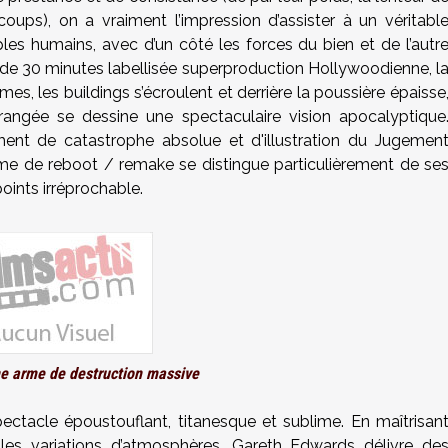
ups), on a vraiment l’impression d’assister à un véritabl
es humains, avec d’un côté les forces du bien et de l’autr
 de 30 minutes labellisée superproduction Hollywoodienne, l
es, les buildings s’écroulent et derrière la poussière épaisse
orangée se dessine une spectaculaire vision apocalyptique
ment de catastrophe absolue et d'illustration du Jugemen
orme de reboot / remake se distingue particulièrement de se
oints irréprochable.
ne arme de destruction massive
pectacle époustouflant, titanesque et sublime. En maîtrisan
les variations d’atmosphères, Gareth Edwards délivre de