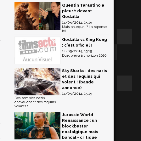
Quentin Tarantino a
pleuré devant
Godzilla
14/05/2014, 15:15
Mais pourquoi ? La réponse
ici ...
e
Godzilla vs King Kong
ū
: c'est officiel !
e
14/05/2014, 15:15
e
Duel prévu à l'horizon 2020.
e
Sky Sharks : des nazis
-
et des requins qui
e
volent ! (bande
n
annonce)
14/05/2014, 15:15
n
Des zombies nazis
s
chevauchant des requins
volants !
e
Jurassic World
e
Renaissance : un
r
blockbuster
d
nostalgique mais
bancal - critique
r