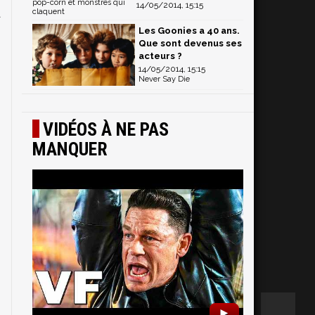
pop-corn et monstres qui
14/05/2014, 15:15
claquent
a
Les Goonies a 40 ans.
Que sont devenus ses
acteurs ?
14/05/2014, 15:15
Never Say Die
VIDÉOS À NE PAS
MANQUER
►