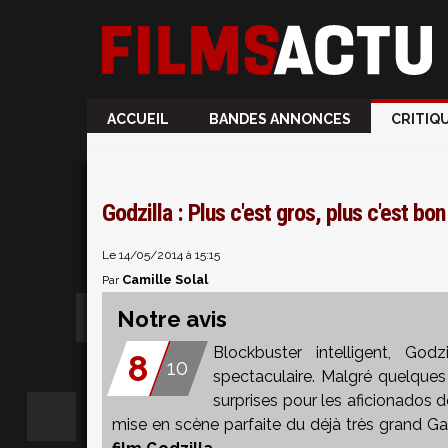
ACCUEIL
BANDES ANNONCES
CRITIQ
Godzilla : Plus c'est gros, plus c'est bon 
Le 14/05/2014 à 15:15
Camille Solal
Par
Notre avis
Blockbuster intelligent, God
8
10
spectaculaire. Malgré quelque
surprises pour les aficionados d
mise en scène parfaite du déjà très grand G