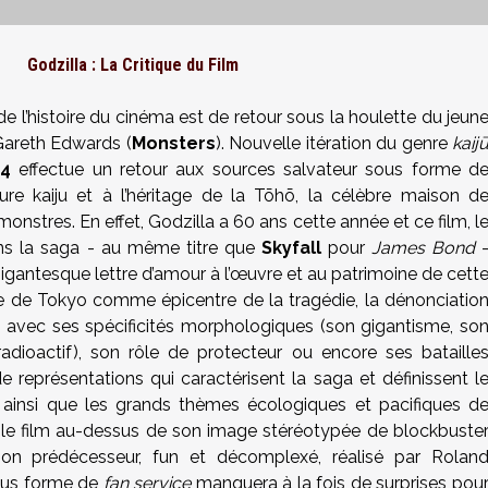
Godzilla : La Critique du Film
e l’histoire du cinéma est de retour sous la houlette du jeun
Gareth Edwards (
Monsters
). Nouvelle itération du genre
kaij
14
effectue un retour aux sources salvateur sous forme d
ure kaiju et à l’héritage de la Tōhō, la célèbre maison d
onstres. En effet, Godzilla a 60 ans cette année et ce film, l
dans la saga - au même titre que
Skyfall
pour
James Bond
gantesque lettre d’amour à l’œuvre et au patrimoine de cett
le de Tokyo comme épicentre de la tragédie, la dénonciatio
a avec ses spécificités morphologiques (son gigantisme, so
radioactif), son rôle de protecteur ou encore ses bataille
 représentations qui caractérisent la saga et définissent l
 ainsi que les grands thèmes écologiques et pacifiques d
si le film au-dessus de son image stéréotypée de blockbuste
on prédécesseur, fun et décomplexé, réalisé par Rolan
sous forme de
fan service
manquera à la fois de surprises pou