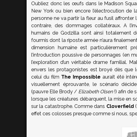
Oubliez donc les œufs dans le Madison Square
New York ou bien encore l’électrocution de la
personne ne va partir la fleur au fusil affront
contraire, des dommages collatéraux. A l’i
humains de Godzilla sont ainsi totalement dép
fourmis dont la riposte armée n’aura finalement
dimension humaine est particulièrement p
l’introduction poussive de personnages (en mul
l’exploration d’un véritable drame familial. M
envers les protagonistes est broyé dès que l
celui du film
The Impossible
aurait été inté
visuellement éprouvante, le scénario décid
(pauvre Elle Brody /
Elizabeth Olsen
!) afin de 
lorsque les créatures débarquent, la mise en 
sur la catastrophe. Comme dans
Cloverfield
(
effet ces colosses presque comme si nous, spec