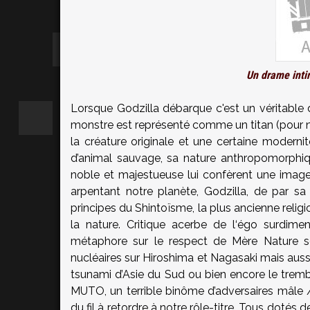
Un drame inti
Lorsque Godzilla débarque c'est un véritable dé
monstre est représenté comme un titan (pour ne 
la créature originale et une certaine moderni
d’animal sauvage, sa nature anthropomorphiq
noble et majestueuse lui confèrent une imag
arpentant notre planète, Godzilla, de par sa
principes du Shintoïsme, la plus ancienne relig
la nature. Critique acerbe de l‘égo surdime
métaphore sur le respect de Mère Nature s
nucléaires sur Hiroshima et Nagasaki mais aussi
tsunami d’Asie du Sud ou bien encore le tremb
MUTO, un terrible binôme d’adversaires mâle /
du fil à retordre à notre rôle-titre. Tous dotés 