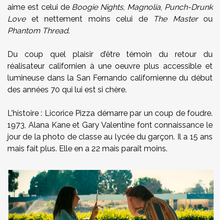
aime est celui de
Boogie Nights
,
Magnolia
,
Punch-Drunk
Love
et nettement moins celui de
The Master
ou
Phantom Thread
.
Du coup quel plaisir d’être témoin du retour du
réalisateur californien à une oeuvre plus accessible et
lumineuse dans la San Fernando californienne du début
des années 70 qui lui est si chère.
L'histoire : Licorice Pizza démarre par un coup de foudre.
1973, Alana Kane et Gary Valentine font connaissance le
jour de la photo de classe au lycée du garçon. Il a 15 ans
mais fait plus. Elle en a 22 mais paraît moins.