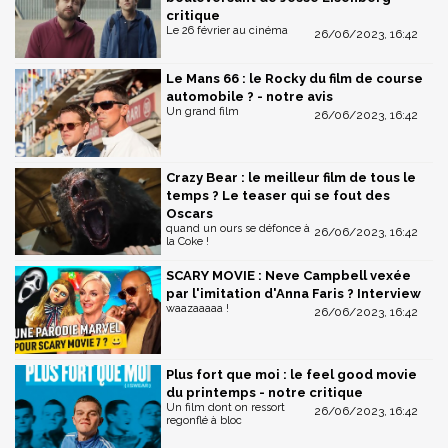
critique
Le 26 février au cinéma
26/06/2023, 16:42
Le Mans 66 : le Rocky du film de course
automobile ? - notre avis
Un grand film
26/06/2023, 16:42
Crazy Bear : le meilleur film de tous le
temps ? Le teaser qui se fout des
Oscars
quand un ours se défonce à
26/06/2023, 16:42
la Coke !
SCARY MOVIE : Neve Campbell vexée
par l'imitation d'Anna Faris ? Interview
waazaaaaa !
26/06/2023, 16:42
Plus fort que moi : le feel good movie
du printemps - notre critique
Un film dont on ressort
26/06/2023, 16:42
regonflé à bloc