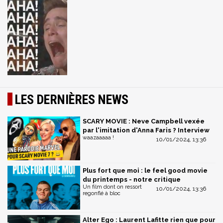
LES DERNIÈRES NEWS
SCARY MOVIE : Neve Campbell vexée
par l'imitation d'Anna Faris ? Interview
waazaaaaa !
10/01/2024, 13:36
Plus fort que moi : le feel good movie
du printemps - notre critique
Un film dont on ressort
10/01/2024, 13:36
regonflé à bloc
Alter Ego : Laurent Lafitte rien que pour