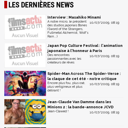
LES DERNIÈRES NEWS
Interview : Masahiko Minami
A notre micro, le président
10/07/2009, 08:19
des studios japonais Bones
(Sword of the Strangers,
Fullmetal Alchemist, Wolf's
Rain...)
Japan Pop Culture Festival : l'animation
japonaise à l'honneur à Paris
Des rencontres
10/07/2009, 08:19
passionnantes avec les
créateurs de rêves
Spider-Man Across The Spider-Verse :
la claque de cet été - notre critique
Encore plus fou, plus osé,
10/07/2009, 08:19
plus vertigineux et plus
délirant !
Jean-Claude Van Damme dans les
Minions 2 : la bande-annonce JCVD
Jean-Clawed !
10/07/2009, 08:19