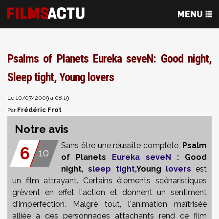
Psalms of Planets Eureka seveN: Good night,
Sleep tight, Young lovers
Le 10/07/2009 à 08:19
Frédéric Frot
Par
Notre avis
Sans être une réussite complète,
Psalm
6
10
of Planets
Eureka seveN
: Good
night,
sleep tight
,Young
lovers
est
un film attrayant. Certains éléments scénaristiques
grèvent en effet l'action et donnent un sentiment
d'imperfection. Malgré tout, l'animation maîtrisée
alliée à des personnages attachants rend ce film