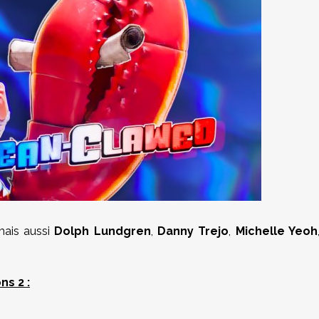
 mais aussi
Dolph Lundgren
,
Danny Trejo
,
Michelle Yeoh
s 2 :