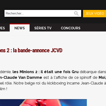
JEUX VIDÉO
UES
NEWS
SÉRIES TV
CONCOURS
ns 2 : la bande-annonce JCVD
ndémie,
les Minions 2 : il était une fois Gru
débarque dan
n-Claude Van Damme
est à l'affiche de ce spinoff de
Moi
l rôle. Notre belge roi du kickboxing incarne Jean-Claude 
lm !