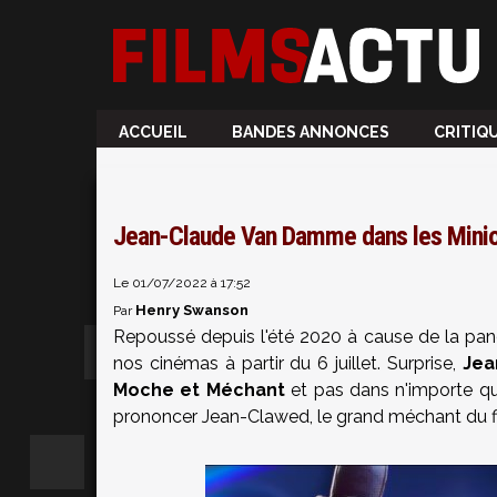
ACCUEIL
BANDES ANNONCES
CRITIQ
Jean-Claude Van Damme dans les Minio
Le 01/07/2022 à 17:52
Henry Swanson
Par
Repoussé depuis l'été 2020 à cause de la pa
nos cinémas à partir du 6 juillet. Surprise,
Jea
Moche et Méchant
et pas dans n'importe que
prononcer Jean-Clawed, le grand méchant du fi