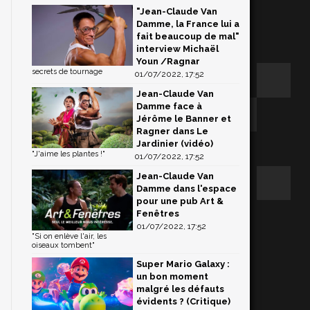
"Jean-Claude Van
Damme, la France lui a
fait beaucoup de mal"
interview Michaël
Youn /Ragnar
secrets de tournage
01/07/2022, 17:52
Jean-Claude Van
Damme face à
Jérôme le Banner et
Ragner dans Le
Jardinier (vidéo)
"J'aime les plantes !"
01/07/2022, 17:52
Jean-Claude Van
Damme dans l'espace
pour une pub Art &
Fenêtres
,
01/07/2022, 17:52
"Si on enlève l'air, les
oiseaux tombent"
Super Mario Galaxy :
un bon moment
malgré les défauts
évidents ? (Critique)