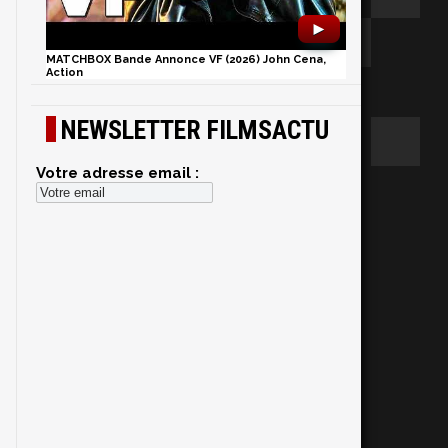
►
MATCHBOX Bande Annonce VF (2026) John Cena,
Action
NEWSLETTER FILMSACTU
Votre adresse email :