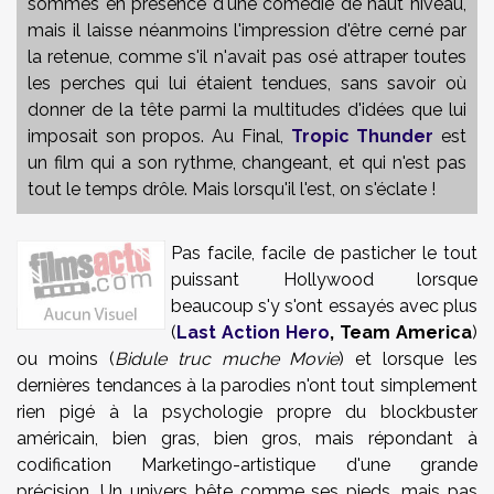
sommes en présence d'une comédie de haut niveau,
mais il laisse néanmoins l'impression d'être cerné par
la retenue, comme s'il n'avait pas osé attraper toutes
les perches qui lui étaient tendues, sans savoir où
donner de la tête parmi la multitudes d'idées que lui
imposait son propos. Au Final,
Tropic Thunder
est
un film qui a son rythme, changeant, et qui n'est pas
tout le temps drôle. Mais lorsqu'il l'est, on s'éclate !
Pas facile, facile de pasticher le tout
puissant Hollywood lorsque
beaucoup s'y s'ont essayés avec plus
(
Last Action Hero
, Team America
)
ou moins (
Bidule truc muche Movie
) et lorsque les
dernières tendances à la parodies n'ont tout simplement
rien pigé à la psychologie propre du blockbuster
américain, bien gras, bien gros, mais répondant à
codification Marketingo-artistique d'une grande
précision. Un univers bête comme ses pieds, mais pas