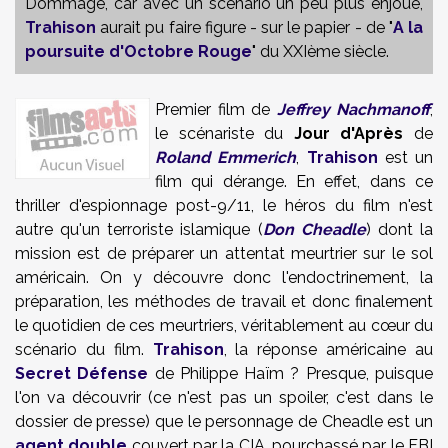
Dommage, car avec un scénario un peu plus enjoué,
Trahison
aurait pu faire figure - sur le papier - de "
A la
poursuite d'Octobre Rouge
" du XXIème siècle.
Premier film de
Jeffrey Nachmanoff
,
le scénariste du
Jour d'Après
de
Roland Emmerich
,
Trahison
est un
film qui dérange. En effet, dans ce
thriller d'espionnage post-9/11, le héros du film n'est
autre qu'un terroriste islamique (
Don Cheadle
) dont la
mission est de préparer un attentat meurtrier sur le sol
américain. On y découvre donc l'endoctrinement, la
préparation, les méthodes de travail et donc finalement
le quotidien de ces meurtriers, véritablement au cœur du
scénario du film.
Trahison
, la réponse américaine au
Secret Défense
de Philippe Haïm ? Presque, puisque
l'on va découvrir (ce n'est pas un spoiler, c'est dans le
dossier de presse) que le personnage de Cheadle est un
agent double
couvert par la CIA, pourchassé par le FBI