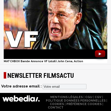
►
MATCHBOX Bande Annonce VF (2026) John Cena, Action
NEWSLETTER FILMSACTU
Votre adresse email :
MENTIONS LÉGALES
|
CGU
|
CGV
|
POLITIQUE DONNÉES PERSONNELLES
|
COOKIES
|
PRÉFÉRENCE COOKIES
|
CONTACT