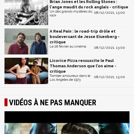
Brian Jones et les Rolling Stones :
l'ange maudit du rock anglais - critique
Un des grands mystères du
08/12/2021, 13:00
rock
A Real Pain : le road-trip drôle et
bouleversant de Jesse Eisenberg -
critique
Le 26 février au cinéma
08/12/2021, 13:00
Licorice Pizza ressuscite le Paul
Thomas Anderson que l'on aime -
critique
Tomber amoureux dans le
08/12/2021, 13:00
Los Angeles de 1973
VIDÉOS À NE PAS MANQUER