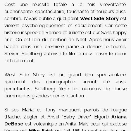
C'est une réussite totale à la fois virevoltante,
euphorisante, spectaculaire, touchante et toujours aussi
sombre. J'avais oublié à quel point
West Side Story
est
violent psychologiquement et socialement. Car cette
histoire inspirée de Romeo et Juliette est dur. Sans happy
end. On est loin du bonbon de Noël. Après nous avoir
happé dans une première partie à donner le tournis,
Steven Spielberg autorise le film à nous briser le cœur.
Littéralement.
West Side Story est un grand film spectaculaire.
Rarement des chorégraphies auront été aussi
percutantes. Spielberg filme les numéros de danse
comme des grandes scènes d'action.
Si ses Maria et Tony manquent parfois de fougue
(Rachel Zegler et Ansel "Baby Driver" Elgort)
Ariana
DeBose
est volcanique en Anita. Mais celui qui explose
l'écran est
Mike Faist
qui fait Riff, le chef des Jets, un