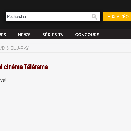
JEUX VIDÉO
UES
NEWS
SÉRIES TV
CONCOURS
VD & BLU-RAY
al cinéma Télérama
ival