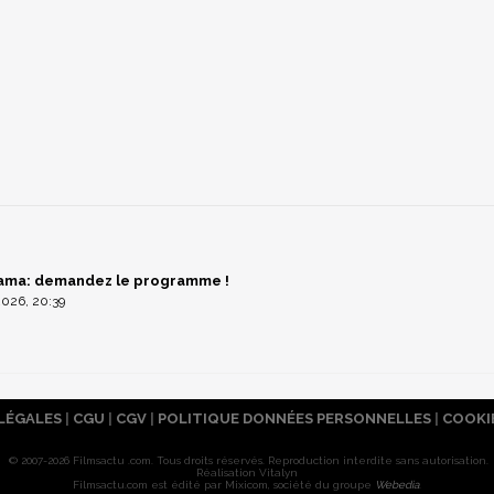
rama: demandez le programme !
026, 20:39
LÉGALES
|
CGU
|
CGV
|
POLITIQUE DONNÉES PERSONNELLES
|
COOKI
© 2007-2026 Filmsactu .com. Tous droits réservés. Reproduction interdite sans autorisation.
Réalisation Vitalyn
Filmsactu
.com est édité par Mixicom, société du groupe
Webedia
.