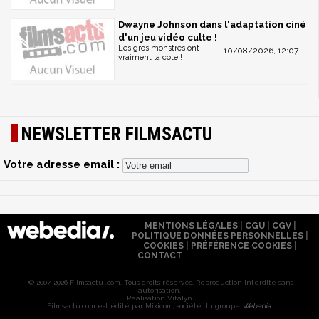
Dwayne Johnson dans l'adaptation ciné
d'un jeu vidéo culte !
Les gros monstres ont
10/08/2026, 12:07
vraiment la cote !
NEWSLETTER FILMSACTU
Votre adresse email :
MENTIONS LÉGALES
|
CGU
|
CGV
|
POLITIQUE DONNÉES PERSONNELLES
|
COOKIES
|
PRÉFÉRENCE COOKIES
|
CONTACT
© 2007-2026 Filmsactu .com. Tous droits réservés. Reproduction interdite sans
autorisation.
Réalisation Vitalyn
Filmsactu
.com est édité par Mixicom, société du groupe
Webedia
.