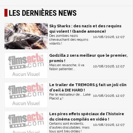
LES DERNIÈRES NEWS
Sky Sharks : des nazis et des requins
qui volent ! (bande annonce)
Des zombies nazis
10/08/2026, 12:07
chevauchant des requins
volants !
Godzilla 2 sera meilleur que le premier,
promis !
Mais en revanche, il va
10/08/2026, 12:07
falloir patienter...
Le trailer de TREMORS 5 fait un joli clin
d'oeil à DIE HARD !
Par le réalisateur de... Lake
10/08/2026, 12:07
Placid 4 !
Les pires effets spéciaux de l'histoire
du cinéma compilés en vidéo !
Certains sont évidents,
10/08/2026, 12:07
d'autres discutables, mais
tous sont très drôles !