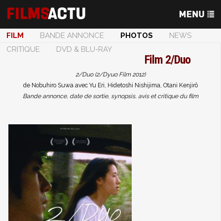
FILM
BANDE ANNONCE
PHOTOS
NEWS
CRITIQUE
DVD & BLU-RAY
Film
2/Duo
2/Duo (2/Dyuo Film 2012)
de Nobuhiro Suwa avec Yu Eri, Hidetoshi Nishijima, Otani Kenjirô
Bande annonce, date de sortie, synopsis, avis et critique du film