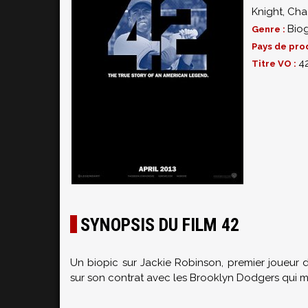
Knight
,
Cha
Bio
Genre :
Pays de pro
4
Titre VO :
SYNOPSIS DU FILM 42
Un biopic sur Jackie Robinson, premier joueur d
sur son contrat avec les Brooklyn Dodgers qui ma