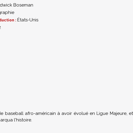
dwick Boseman
graphie
États-Unis
duction :
2
e baseball afro-américain à avoir évolué en Ligue Majeure, et
rqua l'histoire.