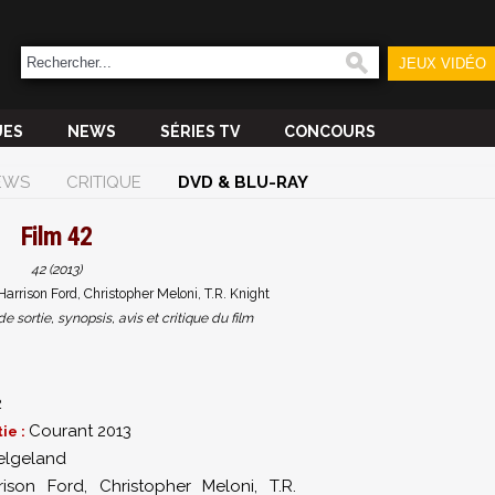
JEUX VIDÉO
UES
NEWS
SÉRIES TV
CONCOURS
EWS
CRITIQUE
DVD & BLU-RAY
Film
42
42 (2013)
arrison Ford, Christopher Meloni, T.R. Knight
sortie, synopsis, avis et critique du film
2
Courant 2013
ie :
elgeland
rison Ford
,
Christopher Meloni
,
T.R.