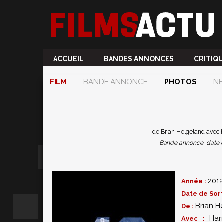
ACCUEIL
BANDES ANNONCES
CRITIQ
FILM
BANDE ANNONCE
PHOTOS
N
de Brian Helgeland avec H
Bande annonce, date de 
201
Année :
Date de Sort
Brian H
De :
Har
Avec :