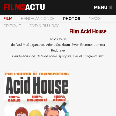
FILM
BANDE ANNONCE
PHOTOS
NEWS
CRITIQUE
DVD & BLU-RAY
Film
Acid House
Acid House
de Paul McGuigan avec Arlene Cockburn, Ewen Bremner, Jemma
Redgrave
Bande annonce, date de sortie, synopsis, avis et critique du film