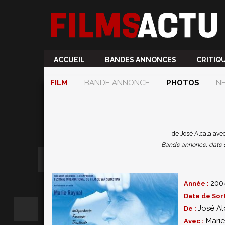
ACCUEIL
BANDES ANNONCES
CRITIQ
FILM
BANDE ANNONCE
PHOTOS
N
de José Alcala avec
Bande annonce, date de 
200
Année :
Date de Sort
José Al
De :
Marie
Avec :