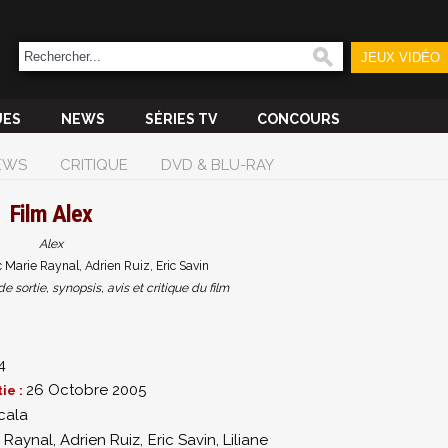
JEUX VIDÉO
UES
NEWS
SÉRIES TV
CONCOURS
EWS
CRITIQUE
DVD & BLU-RAY
Film
Alex
Alex
 Marie Raynal, Adrien Ruiz, Eric Savin
sortie, synopsis, avis et critique du film
4
26 Octobre 2005
ie :
cala
 Raynal
,
Adrien Ruiz
,
Eric Savin
,
Liliane