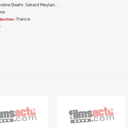
oline Baehr
,
Gérard Meylan
,
...
me
France
duction :
0