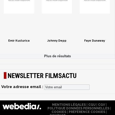
Emir Kusturica
Johnny Depp
Faye Dunaway
NEWSLETTER FILMSACTU
Votre adresse email :
MENTIONS LÉGALES
|
CGU
|
CGV
|
POLITIQUE DONNÉES PERSONNELLES
|
COOKIES
|
PRÉFÉRENCE COOKIES
|