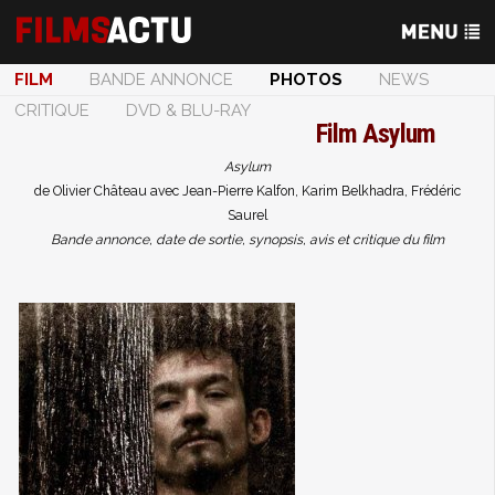
FILM
BANDE ANNONCE
PHOTOS
NEWS
CRITIQUE
DVD & BLU-RAY
Film
Asylum
Asylum
de Olivier Château avec Jean-Pierre Kalfon, Karim Belkhadra, Frédéric
Saurel
Bande annonce, date de sortie, synopsis, avis et critique du film