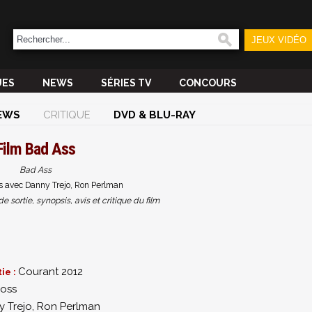
JEUX VIDÉO
UES
NEWS
SÉRIES TV
CONCOURS
EWS
CRITIQUE
DVD & BLU-RAY
Film
Bad Ass
Bad Ass
s avec Danny Trejo, Ron Perlman
sortie, synopsis, avis et critique du film
Courant 2012
ie :
Moss
 Trejo
,
Ron Perlman