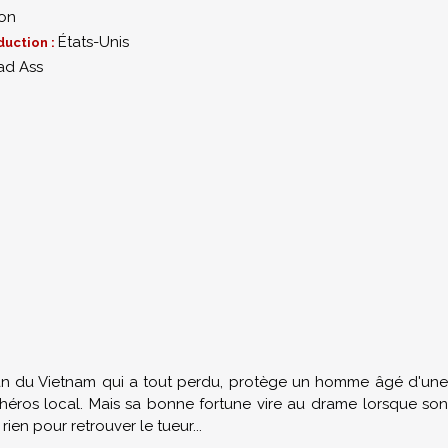
ion
États-Unis
duction :
ad Ass
0
an du Vietnam
qui a tout perdu,
protège
un homme âgé
d'un
héros local
.
Mais
sa bonne fortune
vire au drame lorsque
so
 rien pour retrouver le tueur...