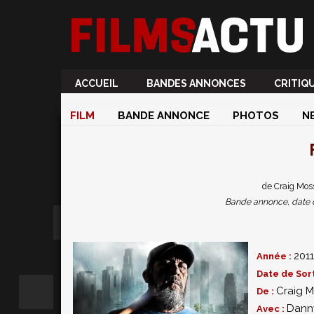
ACCUEIL
BANDES ANNONCES
CRITIQ
FILM
BANDE ANNONCE
PHOTOS
N
de Craig Mos
Bande annonce, date de 
2011
Année :
Date de Sort
Craig 
De :
Danny
Avec :