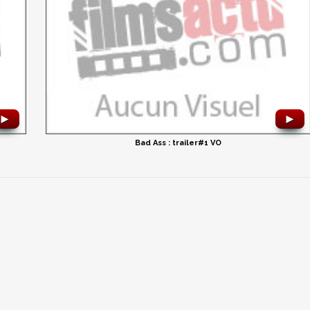
►
►
Bad Ass : trailer#1 VO