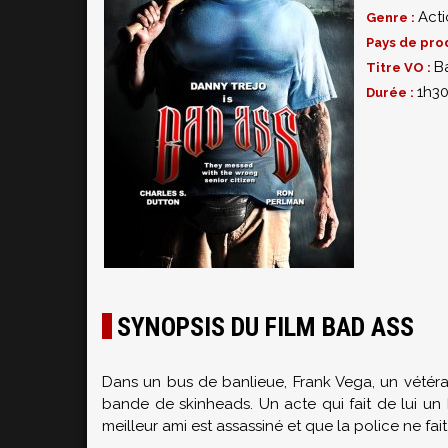
Act
Genre :
Pays de pro
B
Titre VO :
1h3
Durée :
SYNOPSIS DU FILM BAD ASS
Dans un bus
de banlieue
,
Frank
Vega
, un vétér
bande de skinheads. Un acte qui fait de lui
un
meilleur ami
est assassiné
et que la police
ne fait