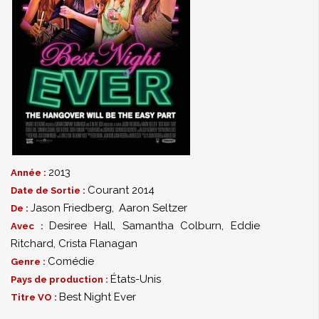
2013
Année :
Courant 2014
Date de Sortie :
Jason Friedberg
,
Aaron Seltzer
De :
Desiree Hall
,
Samantha Colburn
,
Eddie
Avec :
Ritchard
,
Crista Flanagan
Comédie
Genre :
États-Unis
Pays de production :
Best Night Ever
Titre VO :