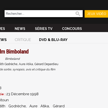
JEUX VIDÉO
UES
NEWS
SÉRIES TV
CONCOURS
EWS
CRITIQUE
DVD & BLU-RAY
ilm
Bimboland
Bimboland
dith Godrèche, Aure Atika, Gérard Depardieu
sortie, synopsis, avis et critique du film
8
23 Décembre 1998
ie :
eitoun
dith Godrèche
,
Aure Atika
,
Gérard