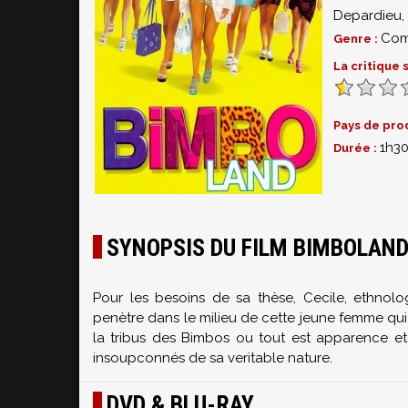
Depardieu
,
Com
Genre :
La critique
Pays de pro
1h3
Durée :
SYNOPSIS DU FILM BIMBOLAN
Pour les besoins de sa thèse, Cecile, ethnologu
penètre dans le milieu de cette jeune femme qui 
la tribus des Bimbos ou tout est apparence et 
insoupconnés de sa veritable nature.
DVD & BLU-RAY