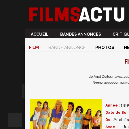
ACCUEIL
BANDES ANNONCES
CRITIQ
FILM
BANDE ANNONCE
PHOTOS
N
F
de Ariel Zeitoun avec Ju
Bande annonce, date de 
199
Année :
Date de Sort
Ariel Z
De :
Ju
Avec :