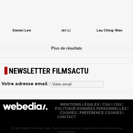
Daniel Lee
Jet Li
Lau Ching-Wan
NEWSLETTER FILMSACTU
Votre adresse email :
MENTIONS LÉGALES
|
CGU
|
CGV
|
POLITIQUE DONNÉES PERSONNELLES
|
COOKIES
|
PRÉFÉRENCE COOKIES
|
CONTACT
© 2007-2026 Filmsactu .com. Tous droits réservés. Reproduction interdite sans
autorisation.