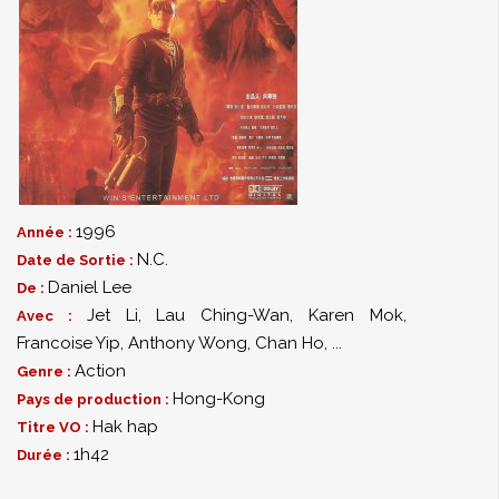
1996
Année :
N.C.
Date de Sortie :
Daniel Lee
De :
Jet Li
,
Lau Ching-Wan
,
Karen Mok
,
Avec :
Francoise Yip
,
Anthony Wong
,
Chan Ho
,
...
Action
Genre :
Hong-Kong
Pays de production :
Hak hap
Titre VO :
1h42
Durée :