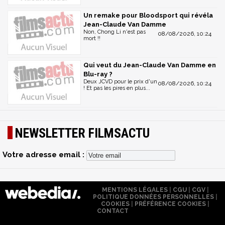
Un remake pour Bloodsport qui révéla
Jean-Claude Van Damme
Non, Chong Li n'est pas
08/08/2026, 10:24
mort !!
Qui veut du Jean-Claude Van Damme en
Blu-ray ?
Deux JCVD pour le prix d'un
08/08/2026, 10:24
! Et pas les pires en plus...
NEWSLETTER FILMSACTU
Votre adresse email :
MENTIONS LÉGALES
|
CGU
|
CGV
|
POLITIQUE DONNÉES PERSONNELLES
|
COOKIES
|
PRÉFÉRENCE COOKIES
|
CONTACT