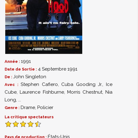
1991
Année :
4 Septembre 1991
Date de Sortie :
John Singleton
De :
Stephen Cafiero
,
Cuba Gooding Jr.
,
Ice
Avec :
Cube
,
Laurence Fishburne
,
Morris Chestnut
,
Nia
Long
,
...
Drame
,
Policier
Genre :
La critique spectateurs
États-Unis
Pays de production :