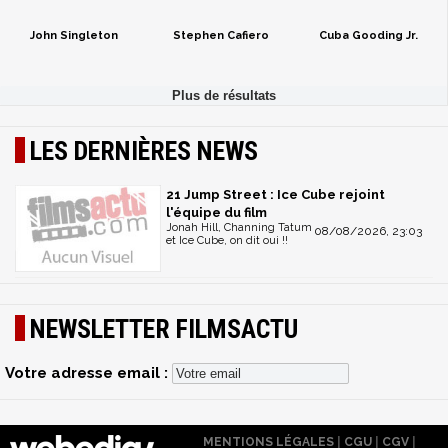
John Singleton
Stephen Cafiero
Cuba Gooding Jr.
LES DERNIÈRES NEWS
21 Jump Street : Ice Cube rejoint
l'équipe du film
Jonah Hill, Channing Tatum
08/08/2026, 23:03
et Ice Cube, on dit oui !!
NEWSLETTER FILMSACTU
Votre adresse email :
MENTIONS LÉGALES
|
CGU
|
CGV
|