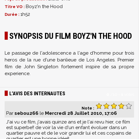
Boyz'n the Hood
Titre VO :
1h52
Durée :
SYNOPSIS DU FILM BOYZ'N THE HOOD
Le passage de l'adolescence a l'age d'homme pour trois
heros de la rue d'une banlieue de Los Angeles. Premier
film de John Singleton fortement inspire de sa propre
experience.
L’AVIS DES INTERNAUTES
0
/
10
-
1
votes
Note :
Par
sebou266
le
Mercredi 28 Juillet 2010, 17:06
J'ai vu ce film, j'avais quinze ans et je l'ai revu hier, ce film
est superbe!! de voir la vie d'un enfant évoluer dans un
quartier pauvre et de le voir grandir lui et ces copains de
quartier est une bonne idée!!