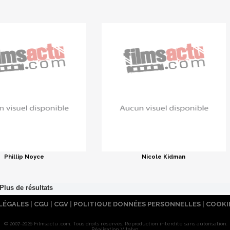
Phillip Noyce
Nicole Kidman
LÉGALES
|
CGU
|
CGV
|
POLITIQUE DONNÉES PERSONNELLES
|
COOKI
© 2007-2026 Filmsactu .com. Tous droits réservés. Reproduction interdite sans autorisation.
Réalisation Vitalyn