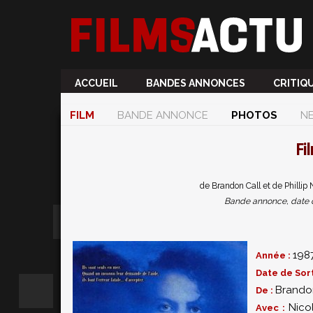
ACCUEIL
BANDES ANNONCES
CRITIQ
FILM
BANDE ANNONCE
PHOTOS
N
Fi
de Brandon Call et de Phillip
Bande annonce, date de 
198
Année :
Date de Sort
Brando
De :
Nico
Avec :