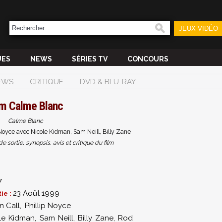
JEUX VIDÉO
UES
NEWS
SÉRIES TV
CONCOURS
EWS
CRITIQUE
DVD & BLU-RAY
lm
Calme Blanc
Calme Blanc
 Noyce avec Nicole Kidman, Sam Neill, Billy Zane
sortie, synopsis, avis et critique du film
7
23 Août 1999
ie :
n Call
,
Phillip Noyce
le Kidman
,
Sam Neill
,
Billy Zane
,
Rod