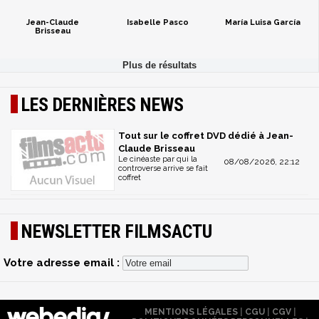
Jean-Claude
Isabelle Pasco
María Luisa García
Brisseau
LES DERNIÈRES NEWS
Tout sur le coffret DVD dédié à Jean-
Claude Brisseau
Le cinéaste par qui la
08/08/2026, 22:12
controverse arrive se fait
coffret
NEWSLETTER FILMSACTU
Votre adresse email :
MENTIONS LÉGALES
|
CGU
|
CGV
|