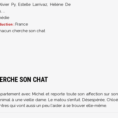
livier Py
,
Estelle Larrivaz
,
Hélène De
s
,
...
édie
France
duction :
hacun cherche son chat
HERCHE SON CHAT
ppartement avec Michel et reporte toute son affection sur son
'animal à une vieille dame. Le matou s'enfuit. Désespérée, Chloé
tres qui vont aussi un peu l'aider à se trouver elle-même.