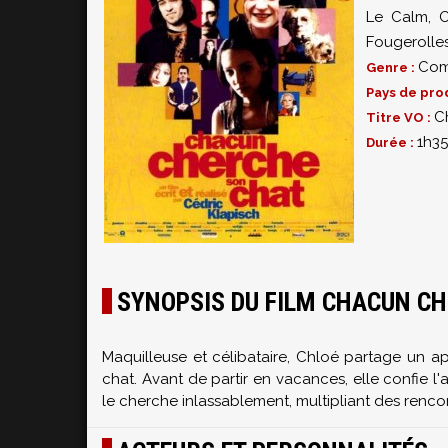
Le Calm
,
O
Fougerolle
Com
Genre :
Pays de pro
C
Titre VO :
1h35
Durée :
SYNOPSIS DU FILM CHACUN C
Maquilleuse et célibataire, Chloé partage un a
chat. Avant de partir en vacances, elle confie l
le cherche inlassablement, multipliant des rencon