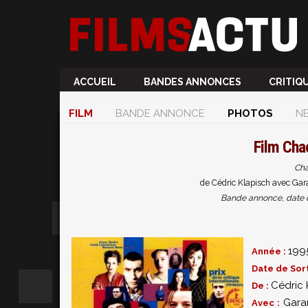
ACCUEIL
BANDES ANNONCES
CRITIQ
FILM
BANDE ANNONCE
PHOTOS
N
Film
Cha
Cha
de Cédric Klapisch avec Ga
Bande annonce, date de 
199
Année :
Date de Sort
Cédric 
De :
Gara
Avec :