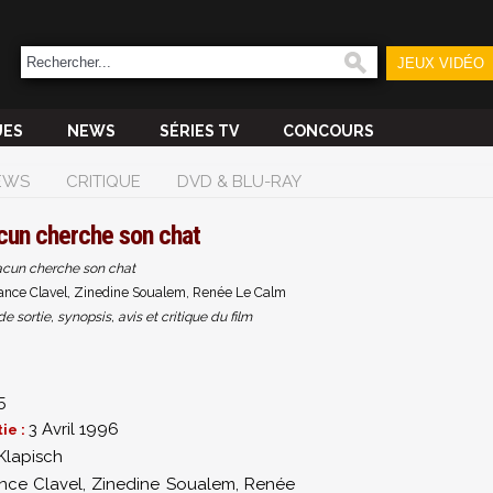
JEUX VIDÉO
UES
NEWS
SÉRIES TV
CONCOURS
EWS
CRITIQUE
DVD & BLU-RAY
cun cherche son chat
cun cherche son chat
rance Clavel, Zinedine Soualem, Renée Le Calm
sortie, synopsis, avis et critique du film
5
3 Avril 1996
ie :
Klapisch
nce Clavel
,
Zinedine Soualem
,
Renée