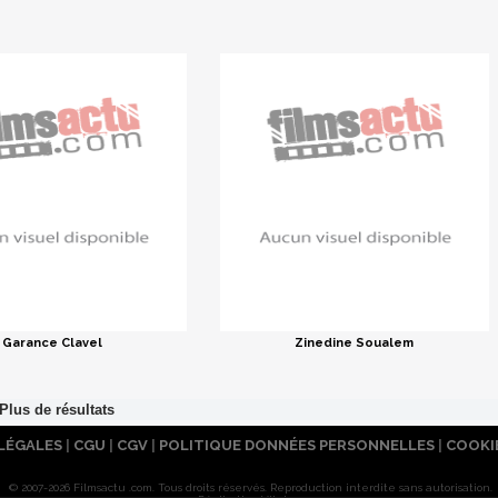
Garance Clavel
Zinedine Soualem
LÉGALES
|
CGU
|
CGV
|
POLITIQUE DONNÉES PERSONNELLES
|
COOKI
© 2007-2026 Filmsactu .com. Tous droits réservés. Reproduction interdite sans autorisation.