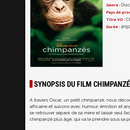
Doc
Genre :
Pays de pro
C
Titre VO :
1H3
Durée :
SYNOPSIS DU FILM CHIMPANZ
A travers Oscar, un petit chimpanzé, nous décou
africaine et suivons avec humour, émotion et an
se retrouver séparé de sa mère et laissé seul face
chimpanzé plus âgé, qui va le prendre sous sa pr