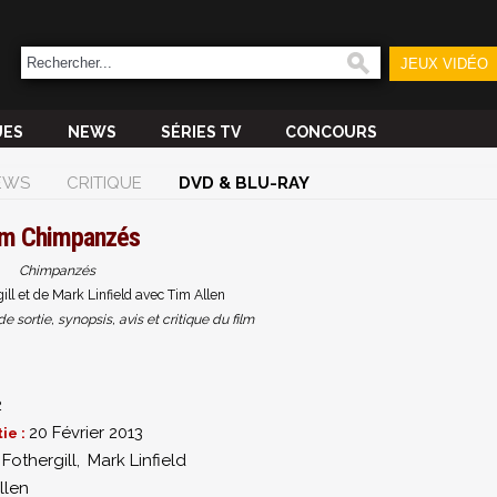
JEUX VIDÉO
UES
NEWS
SÉRIES TV
CONCOURS
EWS
CRITIQUE
DVD & BLU-RAY
lm
Chimpanzés
Chimpanzés
gill et de Mark Linfield avec Tim Allen
sortie, synopsis, avis et critique du film
2
20 Février 2013
ie :
 Fothergill
,
Mark Linfield
llen