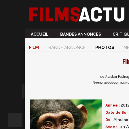
ACCUEIL
BANDES ANNONCES
CRITIQ
FILM
BANDE ANNONCE
PHOTOS
N
Fi
de Alastair Fother
Bande annonce, date de 
201
Année :
Date de Sort
Alastair
De :
Tim A
Avec :