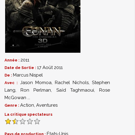
2011
Année :
17 Août 2011
Date de Sortie :
Marcus Nispel
De :
Jason Momoa
,
Rachel Nichols
,
Stephen
Avec :
Lang
,
Ron Perlman
,
Saïd Taghmaoui
,
Rose
McGowan
...
Action
,
Aventures
Genre :
La critique spectateurs
États-Unis
Pays de production :