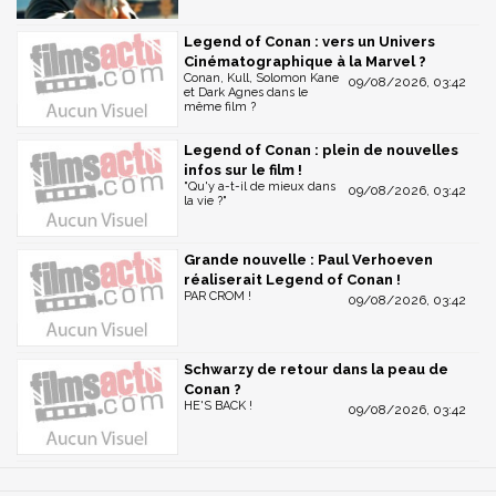
Legend of Conan : vers un Univers
Cinématographique à la Marvel ?
Conan, Kull, Solomon Kane
09/08/2026, 03:42
et Dark Agnes dans le
même film ?
Legend of Conan : plein de nouvelles
infos sur le film !
"Qu'y a-t-il de mieux dans
09/08/2026, 03:42
la vie ?"
Grande nouvelle : Paul Verhoeven
réaliserait Legend of Conan !
PAR CROM !
09/08/2026, 03:42
Schwarzy de retour dans la peau de
Conan ?
HE'S BACK !
09/08/2026, 03:42