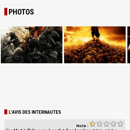
PHOTOS
L’AVIS DES INTERNAUTES
0
/
10
-
3
votes
Note :