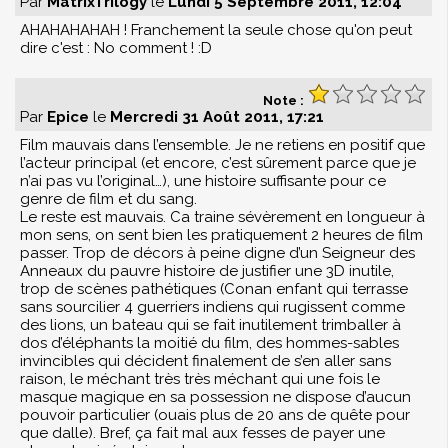
Par
MatrixTrilogy
le
Lundi 5 Septembre 2011, 12:04
AHAHAHAHAH ! Franchement la seule chose qu'on peut
dire c'est : No comment ! :D
Note :
Par
Epice
le
Mercredi 31 Août 2011, 17:21
Film mauvais dans l’ensemble. Je ne retiens en positif que
l’acteur principal (et encore, c’est sûrement parce que je
n’ai pas vu l’original…), une histoire suffisante pour ce
genre de film et du sang.
Le reste est mauvais. Ca traine sévèrement en longueur à
mon sens, on sent bien les pratiquement 2 heures de film
passer. Trop de décors à peine digne d’un Seigneur des
Anneaux du pauvre histoire de justifier une 3D inutile,
trop de scènes pathétiques (Conan enfant qui terrasse
sans sourcilier 4 guerriers indiens qui rugissent comme
des lions, un bateau qui se fait inutilement trimballer à
dos d’éléphants la moitié du film, des hommes-sables
invincibles qui décident finalement de s’en aller sans
raison, le méchant très très méchant qui une fois le
masque magique en sa possession ne dispose d’aucun
pouvoir particulier (ouais plus de 20 ans de quête pour
que dalle). Bref, ça fait mal aux fesses de payer une