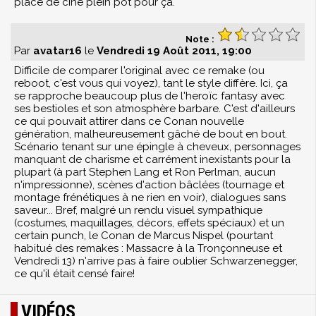
place de ciné plein pot pour ça.
Note :
Par
avatar16
le
Vendredi 19 Août 2011, 19:00
Difficile de comparer l'original avec ce remake (ou
reboot, c'est vous qui voyez), tant le style diffère. Ici, ça
se rapproche beaucoup plus de l'heroïc fantasy avec
ses bestioles et son atmosphère barbare. C'est d'ailleurs
ce qui pouvait attirer dans ce Conan nouvelle
génération, malheureusement gâché de bout en bout.
Scénario tenant sur une épingle à cheveux, personnages
manquant de charisme et carrément inexistants pour la
plupart (à part Stephen Lang et Ron Perlman, aucun
n'impressionne), scènes d'action bâclées (tournage et
montage frénétiques à ne rien en voir), dialogues sans
saveur... Bref, malgré un rendu visuel sympathique
(costumes, maquillages, décors, effets spéciaux) et un
certain punch, le Conan de Marcus Nispel (pourtant
habitué des remakes : Massacre à la Tronçonneuse et
Vendredi 13) n'arrive pas à faire oublier Schwarzenegger,
ce qu'il était censé faire!
VIDÉOS