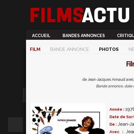
ACCUEIL
BANDES ANNONCES
CRITIQ
FILM
BANDE ANNONCE
PHOTOS
N
Fi
de Jean-Jacques Annaud avec 
Bande annonce, date de 
197
Année :
Date de Sort
Jean-J
De :
Jea
Avec :