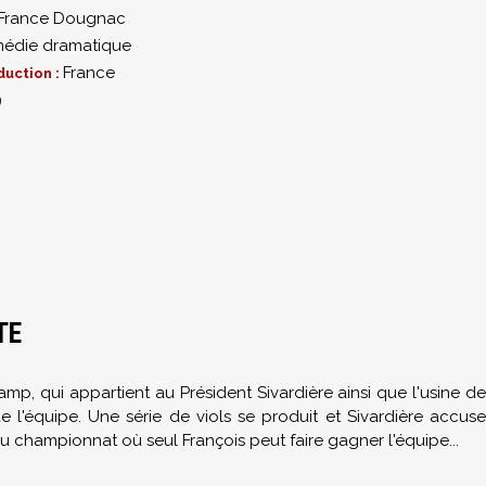
France Dougnac
édie dramatique
France
duction :
9
TE
amp, qui appartient au Président Sivardière ainsi que l'usine de
de l'équipe. Une série de viols se produit et Sivardière accuse
du championnat où seul François peut faire gagner l'équipe...