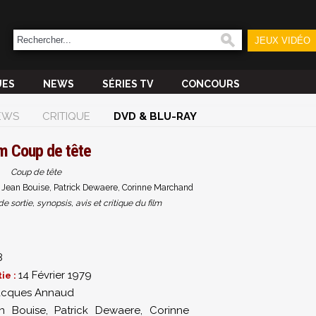
JEUX VIDÉO
UES
NEWS
SÉRIES TV
CONCOURS
EWS
CRITIQUE
DVD & BLU-RAY
lm
Coup de tête
Coup de tête
Jean Bouise, Patrick Dewaere, Corinne Marchand
sortie, synopsis, avis et critique du film
8
14 Février 1979
ie :
acques Annaud
n Bouise
,
Patrick Dewaere
,
Corinne