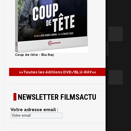
Coup de tête - Blu Ray
>>Toutes les éditions DVD/BLU-RAY<<
NEWSLETTER FILMSACTU
Votre adresse email :