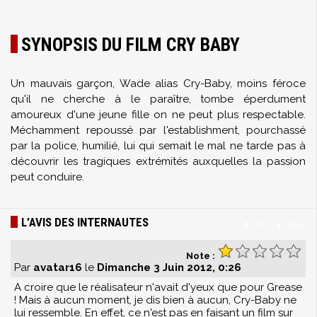
SYNOPSIS DU FILM CRY BABY
Un mauvais garçon, Wade alias Cry-Baby, moins féroce
qu'il ne cherche à le paraître, tombe éperdument
amoureux d'une jeune fille on ne peut plus respectable.
Méchamment repoussé par l'establishment, pourchassé
par la police, humilié, lui qui semait le mal ne tarde pas à
découvrir les tragiques extrémités auxquelles la passion
peut conduire.
L’AVIS DES INTERNAUTES
0
/
10
-
1
votes
Note :
Par
avatar16
le
Dimanche 3 Juin 2012, 0:26
A croire que le réalisateur n'avait d'yeux que pour Grease
! Mais à aucun moment, je dis bien à aucun, Cry-Baby ne
lui ressemble. En effet, ce n'est pas en faisant un film sur