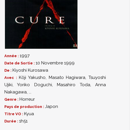
1997
Année :
10 Novembre 1999
Date de Sortie :
Kiyoshi Kurosawa
De :
Kôji Yakusho
,
Masato Hagiwara
,
Tsuyoshi
Avec :
Ujiki
,
Yoriko Doguchi
,
Masahiro Toda
,
Anna
Nakagawa
,
...
Horreur
Genre :
Japon
Pays de production :
Kyua
Titre VO :
1h51
Durée :