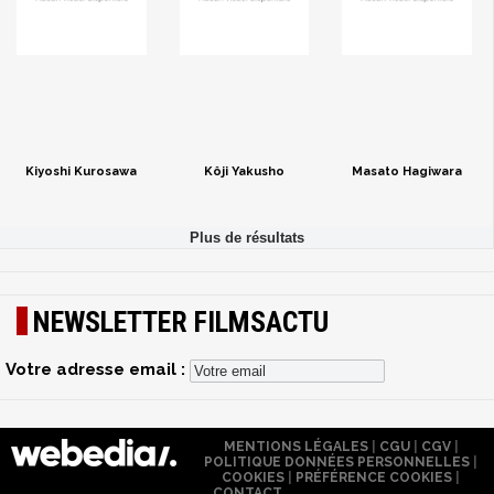
Kiyoshi Kurosawa
Kôji Yakusho
Masato Hagiwara
NEWSLETTER FILMSACTU
Votre adresse email :
MENTIONS LÉGALES
|
CGU
|
CGV
|
POLITIQUE DONNÉES PERSONNELLES
|
COOKIES
|
PRÉFÉRENCE COOKIES
|
CONTACT