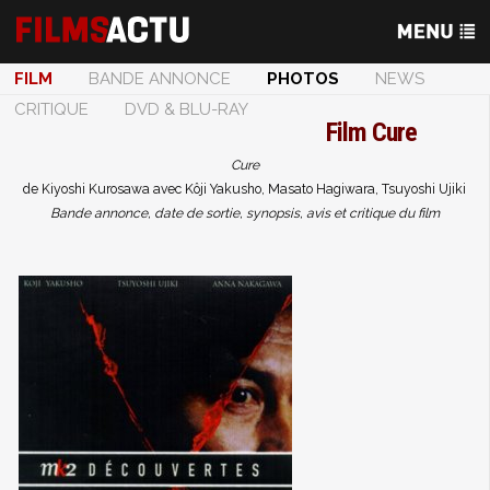
FILM
BANDE ANNONCE
PHOTOS
NEWS
CRITIQUE
DVD & BLU-RAY
Film
Cure
Cure
de Kiyoshi Kurosawa avec Kôji Yakusho, Masato Hagiwara, Tsuyoshi Ujiki
Bande annonce, date de sortie, synopsis, avis et critique du film